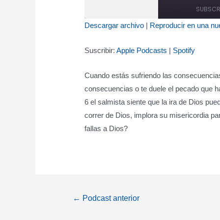
SUBSCR
Descargar archivo
|
Reproducir en una nu
SHARE
Apple Podcasts
Spot
Suscribir:
Apple Podcasts
|
Spotify
RSS FEED
LINK
Cuando estás sufriendo las consecuencias
EMBED
consecuencias o te duele el pecado que h
6 el salmista siente que la ira de Dios pu
correr de Dios, implora su misericordia pa
fallas a Dios?
Navegación
←
Podcast anterior
de