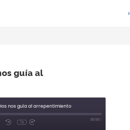
nos guía al
Dios nos guía al arrepentimiento
00:00
/
1x
te/Unmute
Rewind
Fast
isode
10
Forward