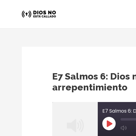
Ir
al
contenido
E7 Salmos 6: Dios 
arrepentimiento
E7 Salmos 6: 
Play
Mu
Episode
Ep