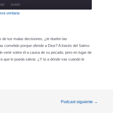
Seconds
30
IBE
SHARE
seconds
eva ventana
ify
 de tus malas decisiones, ¿te duelen las
as cometido porque ofende a Dios? A través del Salmo
ede venir sobre él a causa de su pecado, pero en lugar de
ra que lo pueda salvar. ¿Y tú a dónde vas cuando le
Podcast siguiente
→