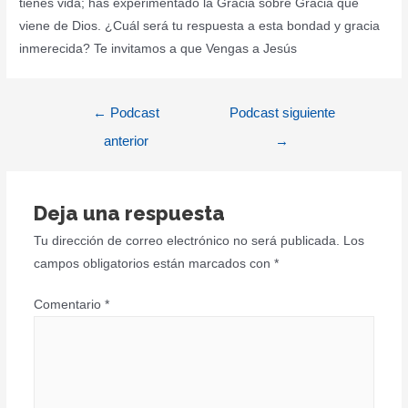
tienes vida; has experimentado la Gracia sobre Gracia que
viene de Dios. ¿Cuál será tu respuesta a esta bondad y gracia
inmerecida? Te invitamos a que Vengas a Jesús
Navegación
←
Podcast
Podcast siguiente
de
anterior
→
entradas
Deja una respuesta
Tu dirección de correo electrónico no será publicada.
Los
campos obligatorios están marcados con
*
Comentario
*