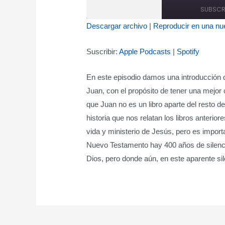
SUBSCR
Descargar archivo
|
Reproducir en una nu
SHARE
Apple Podcasts
Spot
Suscribir:
Apple Podcasts
|
Spotify
RSS FEED
LINK
En este episodio damos una introducción 
EMBED
Juan, con el propósito de tener una mejor
que Juan no es un libro aparte del resto de 
historia que nos relatan los libros anterio
vida y ministerio de Jesús, pero es import
Nuevo Testamento hay 400 años de silenci
Dios, pero donde aún, en este aparente s