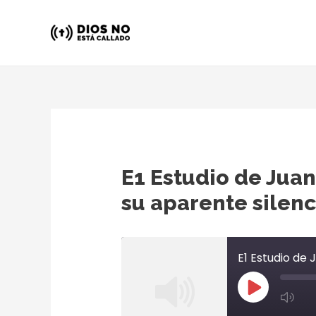
Ir
al
contenido
E1 Estudio de Juan
su aparente silenc
Play
Mu
Episode
Ep