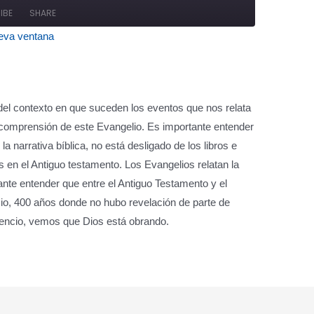
Seconds
30
IBE
SHARE
seconds
eva ventana
ify
del contexto en que suceden los eventos que nos relata
 comprensión de este Evangelio. Es importante entender
la narrativa bíblica, no está desligado de los libros e
res en el Antiguo testamento. Los Evangelios relatan la
ante entender que entre el Antiguo Testamento y el
o, 400 años donde no hubo revelación de parte de
ilencio, vemos que Dios está obrando.