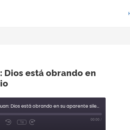
: Dios está obrando en
io
E1 Estudio de Juan: Dios está obrando en su aparente silencio
00:00
/
1x
te/Unmute
Rewind
Fast
isode
10
Forward